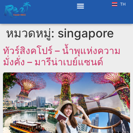
TH
EN
หมวดหมู่:
singapore
ทัวร์สิงคโปร์ – น้ำพุแห่งความ
มั่งคั่ง – มารีน่าเบย์แซนด์